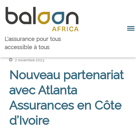
L'assurance pour tous
Baloon Groupe
accessible à tous
Equipe et valeurs
Notre histoire
2 novembre 2023
Notre marché
Nouveau partenariat
Baloon Solution
Plateforme
avec Atlanta
Témoignages
Nos partenaires
Assurances en Côte
Baloon Family
Les équipes pays
d’Ivoire
Rejoignez-nous
Nos investisseurs