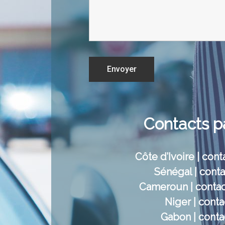
Contacts p
Côte d’Ivoire | con
Sénégal | cont
Cameroun | conta
Niger | cont
Gabon | cont