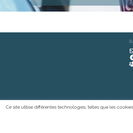
B
Ce site utilise différentes technologies, telles que les cook
Conditions générale