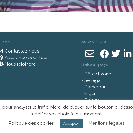
aloon
Suivez-nous
Contactez-nous
Assurance pour tous
Nous rejoindre
Baloon pays
-
Côte d'Ivoire
-
Sénégal
-
Cameroun
-
Niger
-
Gabon
ies, pour analyser le trafic. Merci de cliquer sur le bouton ci-d
modifier vos choix à tout moment.
Politique des cookies
Mentions légales
Accepter
s d'utilisation
|
Politique de confidentialité
| © 2026 - Tous droits réservés |
Webdes