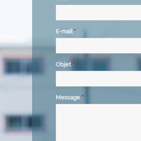
E-mail
*
Objet
*
Message
*