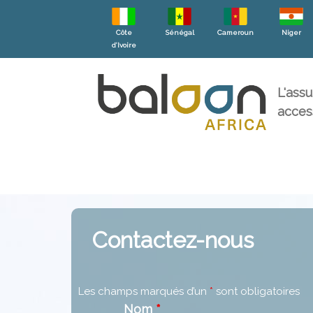
Côte
Sénégal
Cameroun
Niger
d’Ivoire
L'ass
acces
Contactez-nous
Les champs marqués d’un
*
sont obligatoires
Nom
*