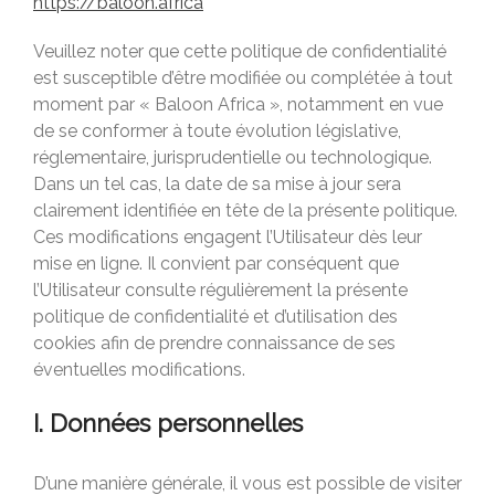
https://baloon.africa
Plateforme
Veuillez noter que cette politique de confidentialité
Témoignages
est susceptible d’être modifiée ou complétée à tout
Nos partenaires
moment par « Baloon Africa », notamment en vue
Baloon Family
de se conformer à toute évolution législative,
Les équipes pays
réglementaire, jurisprudentielle ou technologique.
Rejoignez-nous
Dans un tel cas, la date de sa mise à jour sera
Nos investisseurs
clairement identifiée en tête de la présente politique.
Baloon Actu
Ces modifications engagent l’Utilisateur dès leur
mise en ligne. Il convient par conséquent que
l’Utilisateur consulte régulièrement la présente
politique de confidentialité et d’utilisation des
cookies afin de prendre connaissance de ses
éventuelles modifications.
I. Données personnelles
D’une manière générale, il vous est possible de visiter