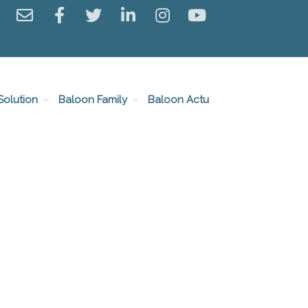
Solution
Baloon Family
Baloon Actu
Baloon Groupe
Equipe et valeurs
Notre histoire
Notre marché
Baloon Solution
Plateforme
Témoignages
Nos partenaires
Baloon Family
Les équipes pays
Rejoignez-nous