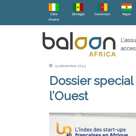
Côte
Sénégal
Cameroun
Niger
d’Ivoire
L'ass
acces
15 décembre 2023
Dossier special
l’Ouest