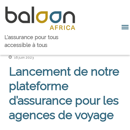
L'assurance pour tous
Baloon Groupe
accessible à tous
Equipe et valeurs
Notre histoire
16 juin 2023
Notre marché
Lancement de notre
Baloon Solution
Plateforme
plateforme
Témoignages
d’assurance pour les
Nos partenaires
Baloon Family
agences de voyage
Les équipes pays
Rejoignez-nous
Nos investisseurs