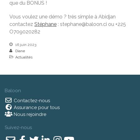
que du BONUS !
Vous voulez une démo ? très simple à Abidjan
contactez
Stéphane
: stephane@baloon.ci ou +225
O709020282
16 juin 2023
Diane
Actualités
Baloon
Contactez-nous
Assurance pour tous
Nous rejoindre
Suivez-nous